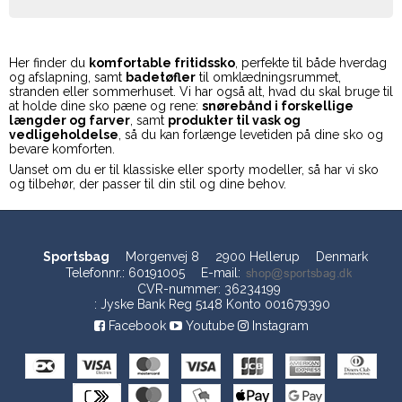
Her finder du
komfortable fritidssko
, perfekte til både hverdag
og afslapning, samt
badetøfler
til omklædningsrummet,
stranden eller sommerhuset. Vi har også alt, hvad du skal bruge til
at holde dine sko pæne og rene:
snørebånd i forskellige
længder og farver
, samt
produkter til vask og
vedligeholdelse
, så du kan forlænge levetiden på dine sko og
bevare komforten.
Uanset om du er til klassiske eller sporty modeller, så har vi sko
og tilbehør, der passer til din stil og dine behov.
Sportsbag
Morgenvej 8
2900 Hellerup
Denmark
Telefonnr.
:
60191005
E-mail
:
CVR-nummer
:
36234199
:
Jyske Bank Reg 5148 Konto 001679390
Facebook
Youtube
Instagram