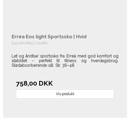
Errea Eos light Sportssko | Hvid
Eos-HA0M0Z-00280
Let og åndbar sportssko fra Erreà med god komfort og
stabilitet – perfekt til fitness og hverdagsbrug.
Stødabsorberende sål. Str. 36–48.
758,00 DKK
Vis produkt