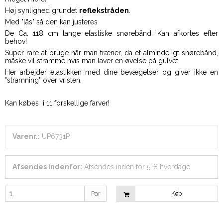
Høj synlighed grundet
reflekstråden
.
Med "lås" så den kan justeres
De Ca. 118 cm lange elastiske snørebånd. Kan afkortes efter
behov!
Super rare at bruge når man træner, da et almindeligt snørebånd,
måske vil stramme hvis man laver en øvelse på gulvet.
Her arbejder elastikken med dine bevægelser og giver ikke en
"stramning" over vristen.
Kan købes i 11 forskellige farver!
Varenr.:
UP6731P
Afsendes indenfor:
Afsendes inden for 5-8 hverdage
Par
Køb