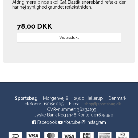
Aldrig mere binde sko! Grå Elastik snørebånd refleks der
har høj synlighed grundet reflekstråden.
78,00 DKK
Vis produkt
Sportsbag
Morgenvej 8
2900 Hellerup
Denmark
Telefonnr.
:
60191005
E-mail
:
CVR-nummer
:
36234199
:
Jyske Bank Reg 5148 Konto 001679390
Facebook
Youtube
Instagram