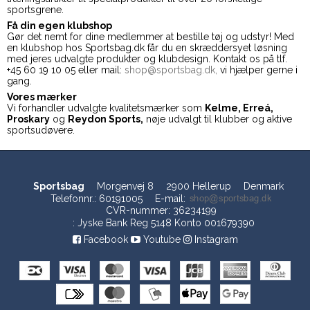
sportsgrene.
Få din egen klubshop
Gør det nemt for dine medlemmer at bestille tøj og udstyr! Med
en klubshop hos Sportsbag.dk får du en skræddersyet løsning
med jeres udvalgte produkter og klubdesign. Kontakt os på tlf.
+45 60 19 10 05 eller mail:
shop@sportsbag.dk,
vi hjælper gerne i
gang.
Vores mærker
Vi forhandler udvalgte kvalitetsmærker som
Kelme, Erreá,
Proskary
og
Reydon Sports,
nøje udvalgt til klubber og aktive
sportsudøvere.
Sportsbag
Morgenvej 8
2900 Hellerup
Denmark
Telefonnr.
:
60191005
E-mail
:
CVR-nummer
:
36234199
:
Jyske Bank Reg 5148 Konto 001679390
Facebook
Youtube
Instagram