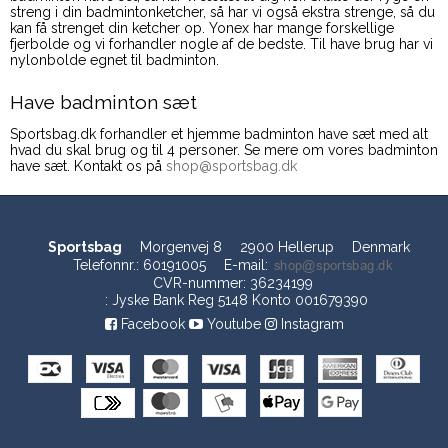
streng i din badmintonketcher, så har vi også ekstra strenge, så du
kan få strenget din ketcher op. Yonex har mange forskellige
fjerbolde og vi forhandler nogle af de bedste. Til have brug har vi
nylonbolde egnet til badminton.
Have badminton sæt
Sportsbag.dk forhandler et hjemme badminton have sæt med alt
hvad du skal brug og til 4 personer. Se mere om vores badminton
have sæt. Kontakt os på
shop@sportsbag.dk
Sportsbag
Morgenvej 8
2900 Hellerup
Denmark
Telefonnr.
:
60191005
E-mail
:
CVR-nummer
:
36234199
:
Jyske Bank Reg 5148 Konto 001679390
Facebook
Youtube
Instagram