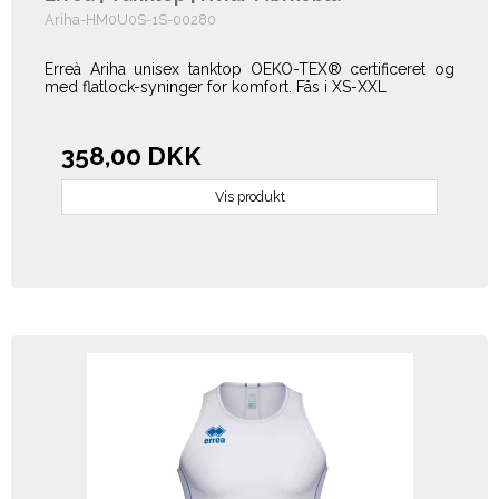
Ariha-HM0U0S-1S-00280
Erreà Ariha unisex tanktop OEKO-TEX® certificeret og
med flatlock-syninger for komfort. Fås i XS-XXL
358,00 DKK
Vis produkt