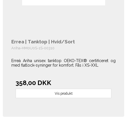
Errea | Tanktop | Hvid/Sort
Ariha-HM0U0S-1S-00310
Erreà Ariha unisex tanktop OEKO-TEX® certificeret og
med flatlock-syninger for komfort. Fås i XS-XXL
358,00 DKK
Vis produkt