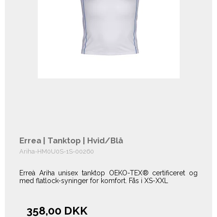
Errea | Tanktop | Hvid/Blå
Ariha-HM0U0S-1S-00260
Erreà Ariha unisex tanktop OEKO-TEX® certificeret og
med flatlock-syninger for komfort. Fås i XS-XXL
358,00 DKK