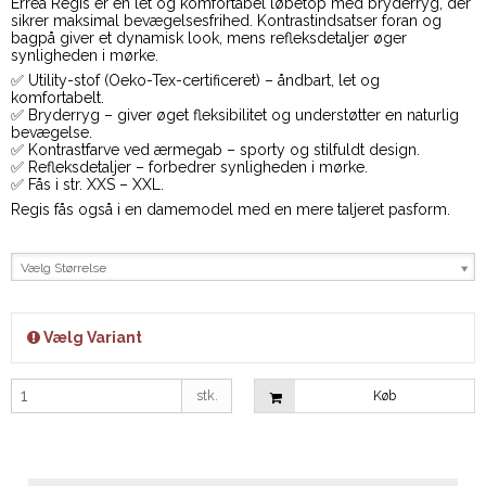
Erreà Regis er en let og komfortabel løbetop med bryderryg, der
sikrer maksimal bevægelsesfrihed. Kontrastindsatser foran og
bagpå giver et dynamisk look, mens refleksdetaljer øger
synligheden i mørke.
✅ Utility-stof (Oeko-Tex-certificeret) – åndbart, let og
komfortabelt.
✅ Bryderryg – giver øget fleksibilitet og understøtter en naturlig
bevægelse.
✅ Kontrastfarve ved ærmegab – sporty og stilfuldt design.
✅ Refleksdetaljer – forbedrer synligheden i mørke.
✅ Fås i str. XXS – XXL.
Regis fås også i en damemodel med en mere taljeret pasform.
Vælg Størrelse
Vælg Variant
stk.
Køb