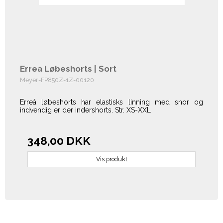
Errea Løbeshorts | Sort
Meyer-FP850Z-1Z-00120
Erreá løbeshorts har elastisks linning med snor og
indvendig er der indershorts. Str. XS-XXL
348,00 DKK
Vis produkt