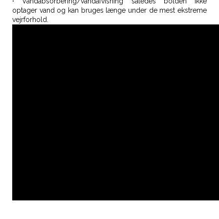
·
Vandabsorbering/vandafvisning således bolden ikke
optager vand og kan bruges længe under de mest ekstreme
vejrforhold.