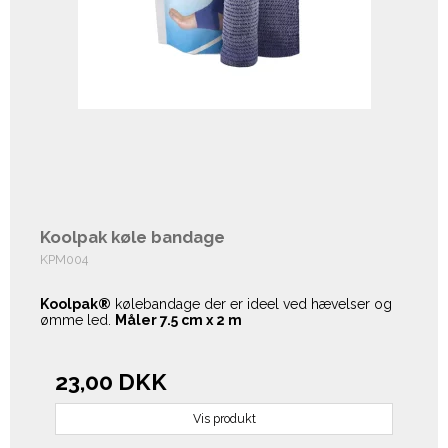
Koolpak køle bandage
KPM004
Koolpak®
kølebandage der er ideel ved hævelser og
ømme led.
Måler 7.5 cm x 2 m
23,00 DKK
Vis produkt