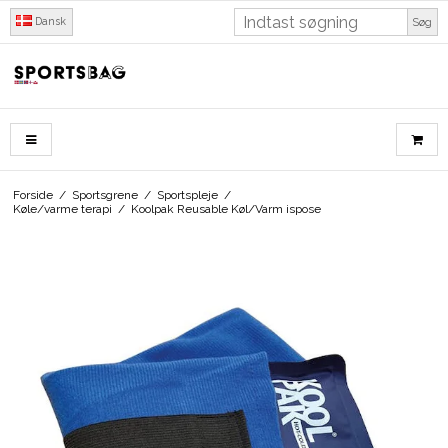
Dansk
Søg
Forside
/
Sportsgrene
/
Sportspleje
/
Køle/varme terapi
/
Koolpak Reusable Køl/Varm ispose