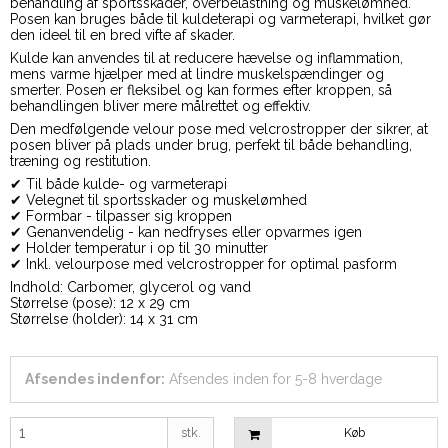
behandling af sportsskader, overbelastning og muskelømhed.
Posen kan bruges både til kuldeterapi og varmeterapi, hvilket gør
den ideel til en bred vifte af skader.
Kulde kan anvendes til at reducere hævelse og inflammation,
mens varme hjælper med at lindre muskelspændinger og
smerter. Posen er fleksibel og kan formes efter kroppen, så
behandlingen bliver mere målrettet og effektiv.
Den medfølgende velour pose med velcrostropper der sikrer, at
posen bliver på plads under brug, perfekt til både behandling,
træning og restitution.
✔ Til både kulde- og varmeterapi
✔ Velegnet til sportsskader og muskelømhed
✔ Formbar - tilpasser sig kroppen
✔ Genanvendelig - kan nedfryses eller opvarmes igen
✔ Holder temperatur i op til 30 minutter
✔ Inkl. velourpose med velcrostropper for optimal pasform
Indhold: Carbomer, glycerol og vand
Størrelse (pose): 12 x 29 cm
Størrelse (holder): 14 x 31 cm
Afsendes indenfor:
Afsendes inden for 5-8 hverdage
stk.
Køb