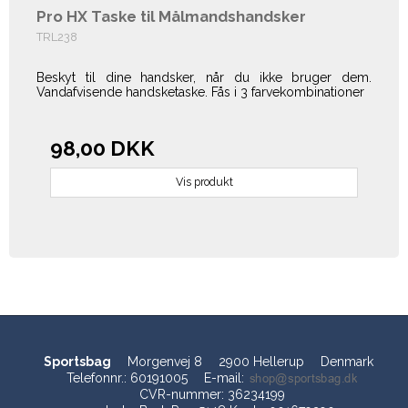
Pro HX Taske til Målmandshandsker
TRL238
Beskyt til dine handsker, når du ikke bruger dem.
Vandafvisende handsketaske. Fås i 3 farvekombinationer
98,00 DKK
Vis produkt
Sportsbag
Morgenvej 8
2900 Hellerup
Denmark
Telefonnr.
:
60191005
E-mail
:
CVR-nummer
:
36234199