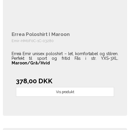
Errea Poloshirt I Maroon
Emir-HM0F0C-1C-03280
Erreà Emir unisex poloshirt – let, komfortabel og stilren.
Perfekt til sport og fritid Fås i str. YXS-3XL.
Maroon/Grå/Hvid
378,00 DKK
Vis produkt