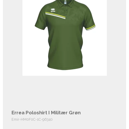
Errea Poloshirt I Militær Grøn
Emir-HM0F0C-1C-96340