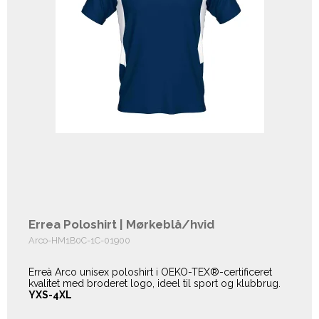
Errea Poloshirt | Mørkeblå/hvid
Arco-HM1B0C-1C-01900
Erreà Arco unisex poloshirt i OEKO-TEX®-certificeret
kvalitet med broderet logo, ideel til sport og klubbrug.
YXS-4XL