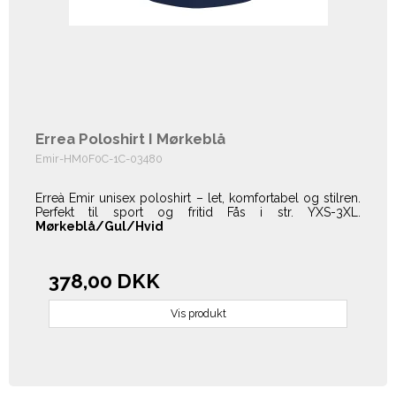
Errea Poloshirt I Mørkeblå
Emir-HM0F0C-1C-03480
Erreà Emir unisex poloshirt – let, komfortabel og stilren.
Perfekt til sport og fritid Fås i str. YXS-3XL.
Mørkeblå/Gul/Hvid
378,00 DKK
Vis produkt