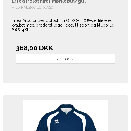
Errea Poloshirt | Mørkeblå/gul
Arco-HM1B0C-1C-01920
Erreà Arco unisex poloshirt i OEKO-TEX®-certificeret
kvalitet med broderet logo, ideel til sport og klubbrug.
YXS-4XL
368,00 DKK
Vis produkt