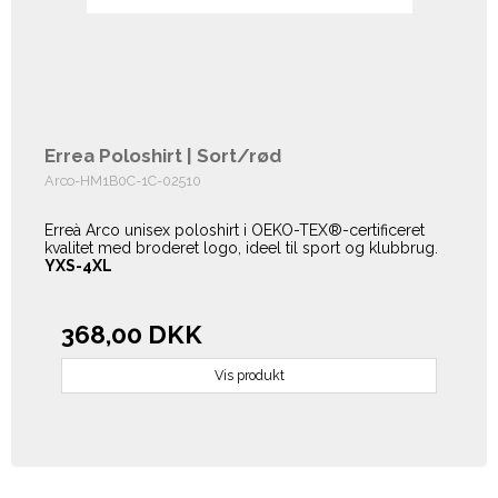
Errea Poloshirt | Sort/rød
Arco-HM1B0C-1C-02510
Erreà Arco unisex poloshirt i OEKO-TEX®-certificeret
kvalitet med broderet logo, ideel til sport og klubbrug.
YXS-4XL
368,00 DKK
Vis produkt