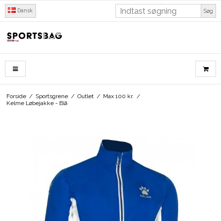
Dansk
Søg
Forside
/
Sportsgrene
/
Outlet
/
Max 100 kr.
/
Kelme Løbejakke - Blå