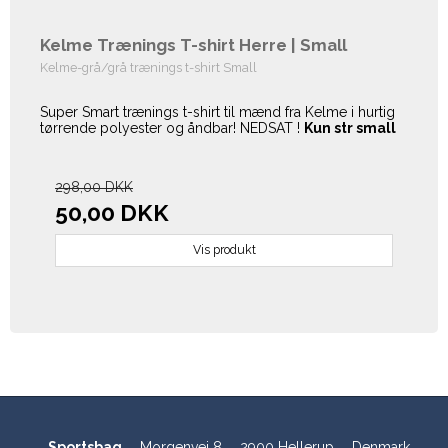
Kelme Trænings T-shirt Herre | Small
Kelme-grå/grå trænings t-shirt Small
Super Smart trænings t-shirt til mænd fra Kelme i hurtig
tørrende polyester og åndbar! NEDSAT !
Kun str small
298,00 DKK
50,00 DKK
Vis produkt
Sportsbag
Morgenvej 8
2900 Hellerup
Denmark