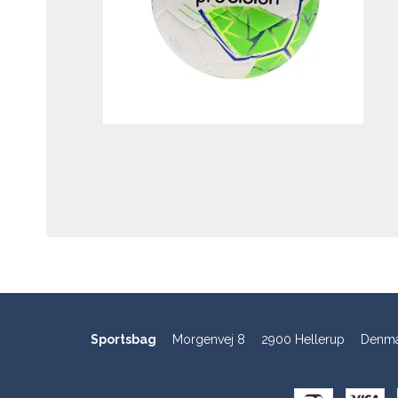
Sportsbag
Morgenvej 8
2900 Hellerup
Denma