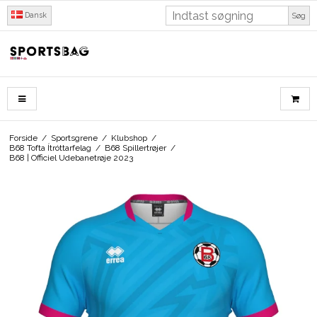
Dansk
Søg
Forside
/
Sportsgrene
/
Klubshop
/
B68 Tofta Ítróttarfelag
/
B68 Spillertrøjer
/
B68 | Officiel Udebanetrøje 2023