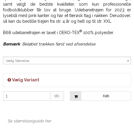
samt valgt de bedste kvaliteter, som kun professionelle
fodboldklubber får lov at bruge. Udebanetrøjen for 2023 er
lyseblå med pink kanter og har et færøsk flag i nakken. Derudover,
så kan du bestille trøjen fra str. 4 år og helt op til str. XXL.
®
B68 udebanetrøjen er lavet i OEKO-TEX
100% polyester.
Bemærk
:
B
eløbet trækkes først ved afsendelse
Vælg Størrelse
Vælg Variant
stk.
Køb
Se størrelsesguide her