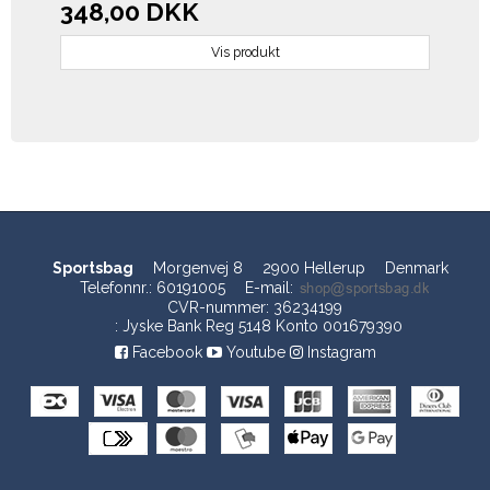
348,00 DKK
Vis produkt
Sportsbag
Morgenvej 8
2900 Hellerup
Denmark
Telefonnr.
:
60191005
E-mail
:
CVR-nummer
:
36234199
:
Jyske Bank Reg 5148 Konto 001679390
Facebook
Youtube
Instagram