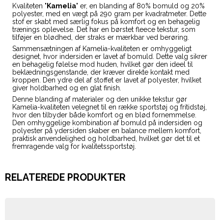
Kvaliteten "
Kamelia
" er, en blanding af 80% bomuld og 20%
polyester, med en vægt på 290 gram per kvadratmeter. Dette
stof er skabt med særlig fokus på komfort og en behagelig
trænings oplevelse. Det har en børstet fleece tekstur, som
tilføjer en blødhed, der straks er mærkbar ved berøring.
Sammensætningen af Kamelia-kvaliteten er omhyggeligt
designet, hvor indersiden er lavet af bomuld. Dette valg sikrer
en behagelig følelse mod huden, hvilket gør den ideel til
beklædningsgenstande, der kræver direkte kontakt med
kroppen. Den ydre del af stoffet er lavet af polyester, hvilket
giver holdbarhed og en glat finish.
Denne blanding af materialer og den unikke tekstur gør
Kamelia-kvaliteten velegnet til en række sportstøj og fritidstøj,
hvor den tilbyder både komfort og en blød fornemmelse.
Den omhyggelige kombination af bomuld på indersiden og
polyester på ydersiden skaber en balance mellem komfort,
praktisk anvendelighed og holdbarhed, hvilket gør det til et
fremragende valg for kvalitetssportstøj.
RELATEREDE PRODUKTER