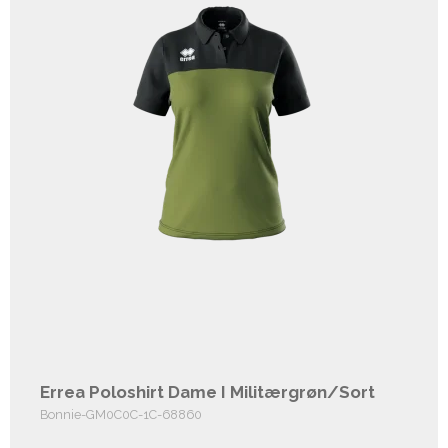
Errea Poloshirt Dame I Militærgrøn/Sort
Bonnie-GM0C0C-1C-68860