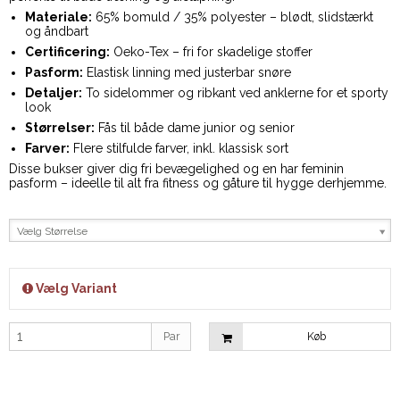
Materiale:
65% bomuld / 35% polyester – blødt, slidstærkt
og åndbart
Certificering:
Oeko-Tex – fri for skadelige stoffer
Pasform:
Elastisk linning med justerbar snøre
Detaljer:
To sidelommer og ribkant ved anklerne for et sporty
look
Størrelser:
Fås til både dame junior og senior
Farver:
Flere stilfulde farver, inkl. klassisk sort
Disse bukser giver dig fri bevægelighed og en har feminin
pasform – ideelle til alt fra fitness og gåture til hygge derhjemme.
Vælg Størrelse
Vælg Variant
Par
Køb