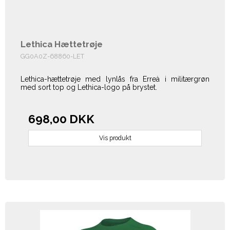
Lethica Hættetrøje
GG0A0Z-68860-LET
Lethica-hættetrøje med lynlås fra Erreà i militærgrøn
med sort top og Lethica-logo på brystet.
698,00 DKK
Vis produkt