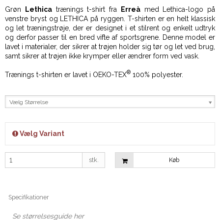
Grøn
Lethica
trænings t-shirt fra
Erreà
med Lethica-logo på
venstre bryst og LETHICA på ryggen. T-shirten er en helt klassisk
og let træningstrøje, der er designet i et stilrent og enkelt udtryk
og derfor passer til en bred vifte af sportsgrene. Denne model er
lavet i materialer, der sikrer at trøjen holder sig tør og let ved brug,
samt sikrer at trøjen ikke krymper eller ændrer form ved vask.
®
Trænings t-shirten er lavet i OEKO-TEX
100% polyester.
Vælg Størrelse
Vælg Variant
stk.
Køb
Specifikationer
Se størrelsesguide her