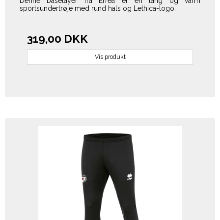
Denne baselayer fra Erreà er en lang og varm
sportsundertrøje med rund hals og Lethica-logo.
319,00 DKK
Vis produkt