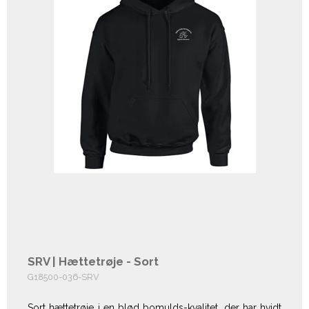
SRV | Hættetrøje - Sort
G18500-036-SRV
Sort hættetrøje i en blød bomulds-kvalitet, der har hvidt