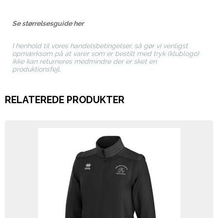
Se størrelsesguide her
I henhold til vores handelsbetingelser, så gør vi venligst
opmærksom på at varer som er bestilt med tryk (klublogo)
ikke kan returneres medmindre der er sket en
produktionsfejl.
RELATEREDE PRODUKTER