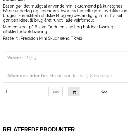
Basen gør det muligt at anvende mini skudmænd på kunstgræs,
hårde underlag og indendørs, hvor traditionelle jordspyd ikke kan
bruges. Fremstillet i slidstærkt og vejrbestandigt gummi, hvilket
gør den ideel til brug året rundt i alle vejrforhold.
Med en vægt på 6,2 kg får du en stabil og holdbar løsning til
effektiv fodboldtræning.
Passer til Precision Mini Skudmænd TR742.
Varenr.:
TR743
Afsendes indenfor:
Afsendes inden for 5-8 hverdage
Sæt
Køb
RELATEREDE PRODUKTER