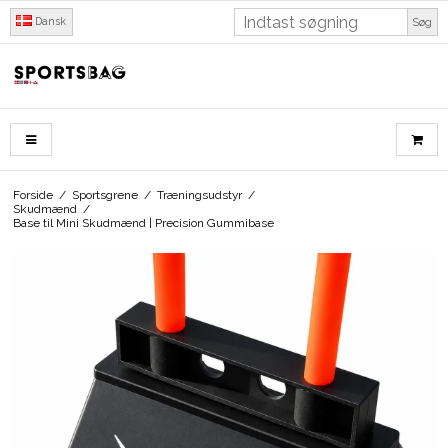
Dansk
Søg
Forside
/
Sportsgrene
/
Træningsudstyr
/
Skudmænd
/
Base til Mini Skudmænd | Precision Gummibase