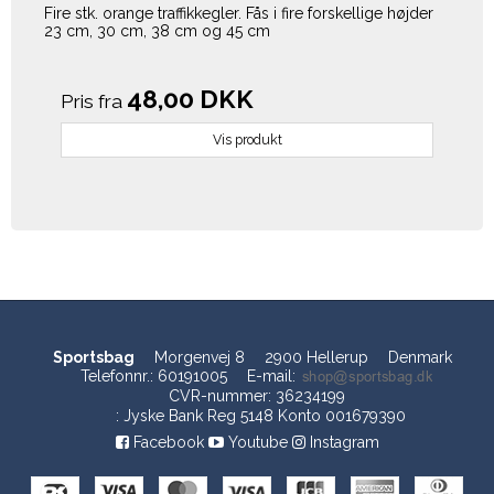
Fire stk. orange traffikkegler. Fås i fire forskellige højder
23 cm, 30 cm, 38 cm og 45 cm
48,00 DKK
Pris fra
Vis produkt
Sportsbag
Morgenvej 8
2900 Hellerup
Denmark
Telefonnr.
:
60191005
E-mail
:
CVR-nummer
:
36234199
:
Jyske Bank Reg 5148 Konto 001679390
Facebook
Youtube
Instagram