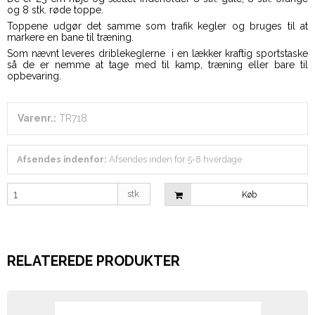
og 8 stk. røde toppe.
Toppene udgør det samme som trafik kegler og bruges til at
markere en bane til træning.
Som nævnt leveres driblekeglerne i en lækker kraftig sportstaske
så de er nemme at tage med til kamp, træning eller bare til
opbevaring.
Varenr.:
TR718
Afsendes indenfor:
Afsendes inden for 5-8 hverdage
stk.
Køb
RELATEREDE PRODUKTER