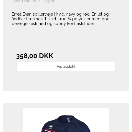
Evan-HM0E0C-1C-03480
Erreà Evan spillertrøje i hvid, navy og rød. En let og
åndbar trænings-T-shirt i 100 % polyester med god
bevægelsesfrihed og sporty kontraststriber.
358,00 DKK
Vis produkt