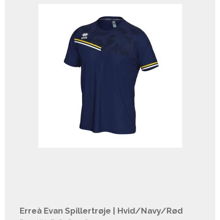
Erreà Evan Spillertrøje | Hvid/Navy/Rød