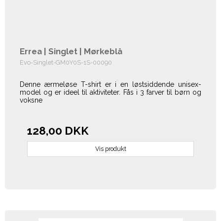
Errea | Singlet | Mørkeblå
Evo-Singlet-GM0Y0S-1S-00090
Denne ærmeløse T-shirt er i en løstsiddende unisex-
model og er ideel til aktiviteter. Fås i 3 farver til børn og
voksne
128,00 DKK
Vis produkt