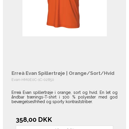
Erreà Evan Spillertrøje | Orange/Sort/Hvid
Evan-HM0E0C-1C-02850
Erreà Evan spillertrøje i orange, sort og hvid. En let og
åndbar trænings-T-shirt i 100 % polyester med god
bevægelsesfrihed og sporty kontraststriber.
358,00 DKK