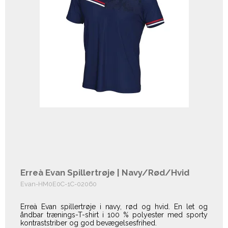
Erreà Evan Spillertrøje | Navy/Rød/Hvid
Evan-HM0E0C-1C-02060
Erreà Evan spillertrøje i navy, rød og hvid. En let og
åndbar trænings-T-shirt i 100 % polyester med sporty
kontraststriber og god bevægelsesfrihed.