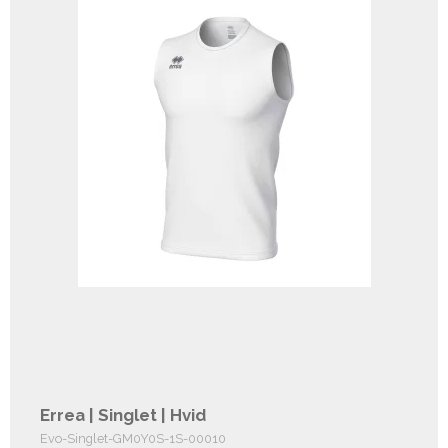
Errea | Singlet | Hvid
Evo-Singlet-GM0Y0S-1S-00010