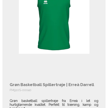
Grøn Basketball Spillertrøje | Erreà Darrell
FM910S-00040
Grøn basketball spillertrøje fra Erreà i let og
hurtigtørrende kvalitet. Perfekt til træning, kamp og