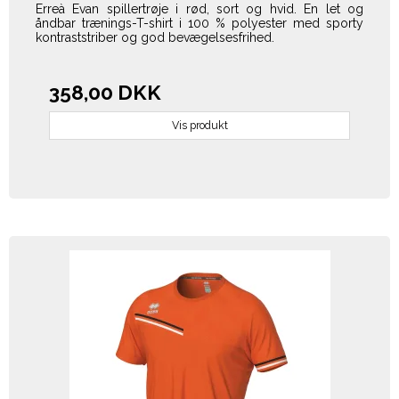
Erreà Evan spillertrøje i rød, sort og hvid. En let og
åndbar trænings-T-shirt i 100 % polyester med sporty
kontraststriber og god bevægelsesfrihed.
358,00 DKK
Vis produkt