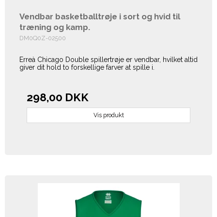
Vendbar basketballtrøje i sort og hvid til
træning og kamp.
DM0Q0Z-02500
Erreà Chicago Double spillertrøje er vendbar, hvilket altid
giver dit hold to forskellige farver at spille i.
298,00 DKK
Vis produkt