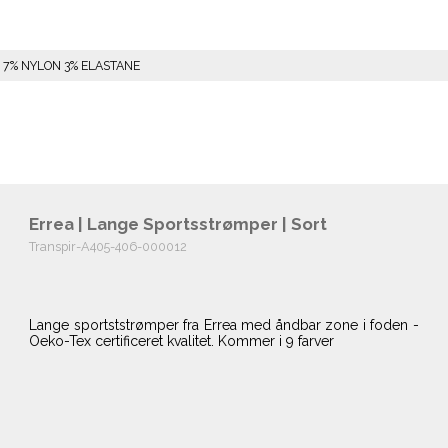
N 7% NYLON 3% ELASTANE
Errea | Lange Sportsstrømper | Sort
Transpir-A405-406-000012
Lange sportststrømper fra Errea med åndbar zone i foden -
Oeko-Tex certificeret kvalitet. Kommer i 9 farver