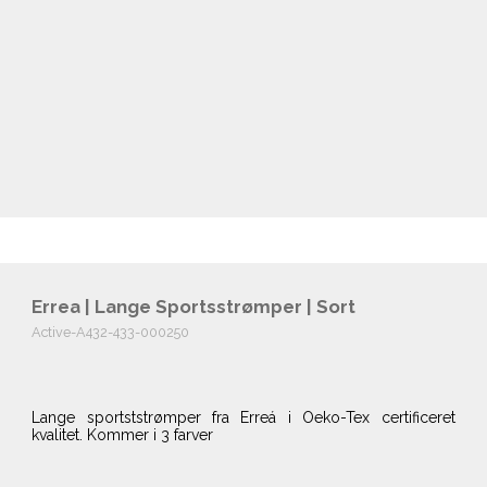
Errea | Lange Sportsstrømper | Sort
Active-A432-433-000250
Lange sportststrømper fra Erreá i Oeko-Tex certificeret
kvalitet. Kommer i 3 farver