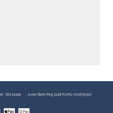
er
:
36234199
:
Jyske Bank Reg 5148 Konto 001679390