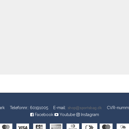
rk
Telefonnr.
:
60191005
E-mail
:
CVR-numm
Facebook
Youtube
Instagram