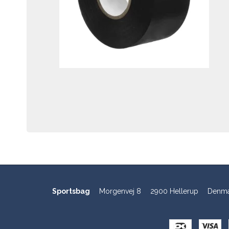
Sportsbag
Morgenvej 8
2900 Hellerup
Denma