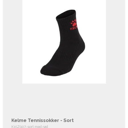
Kelme Tennissokker - Sort
K15Z907-sort med rød