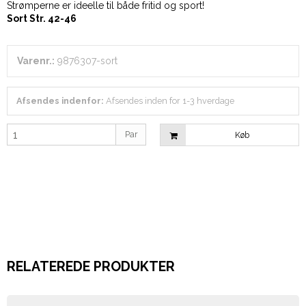
Strømperne er ideelle til både fritid og sport!
Sort Str. 42-46
Varenr.:
9876307-sort
Afsendes indenfor:
Afsendes inden for 1-3 hverdage
Par
Køb
RELATEREDE PRODUKTER