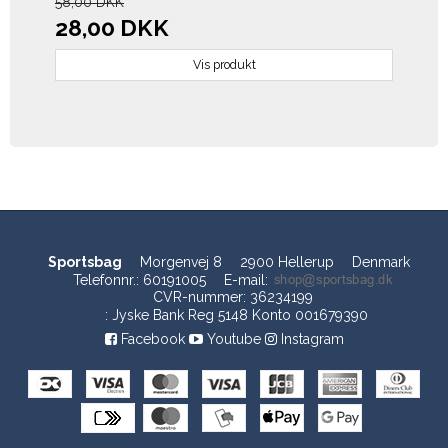
58,00 DKK
28,00 DKK
Vis produkt
Sportsbag
Morgenvej 8
2900 Hellerup
Denmark
Telefonnr.
:
60191005
E-mail
:
CVR-nummer
:
36234199
:
Jyske Bank Reg 5148 Konto 001679390
Facebook
Youtube
Instagram