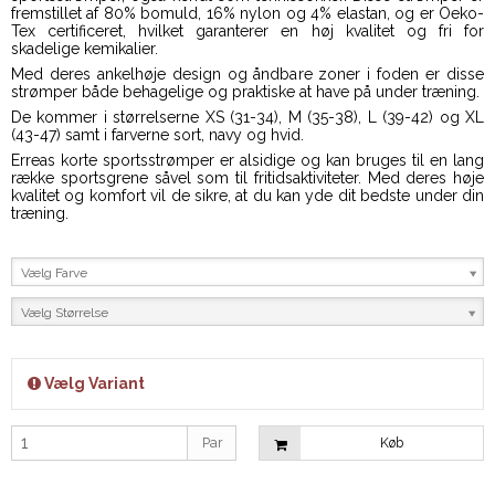
fremstillet af 80% bomuld, 16% nylon og 4% elastan, og er Oeko-
Tex certificeret, hvilket garanterer en høj kvalitet og fri for
skadelige kemikalier.
Med deres ankelhøje design og åndbare zoner i foden er disse
strømper både behagelige og praktiske at have på under træning.
De kommer i størrelserne XS (31-34), M (35-38), L (39-42) og XL
(43-47) samt i farverne sort, navy og hvid.
Erreas korte sportsstrømper er alsidige og kan bruges til en lang
række sportsgrene såvel som til fritidsaktiviteter. Med deres høje
kvalitet og komfort vil de sikre, at du kan yde dit bedste under din
træning.
Vælg Farve
Vælg Størrelse
Vælg Variant
Par
Køb