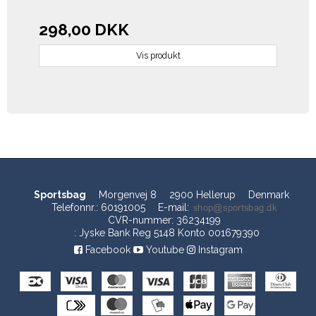
298,00 DKK
Vis produkt
Sportsbag
Morgenvej 8
2900 Hellerup
Denmark
Telefonnr.
:
60191005
E-mail
:
CVR-nummer
:
36234199
:
Jyske Bank Reg 5148 Konto 001679390
Facebook
Youtube
Instagram