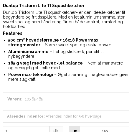
Dunlop Tristorm Lite TI Squashketcher
Dunlop Tristorm Lite TI squashketcher– er den ideelle ketcher til
begyndere og fritidsspillere. Med en let aluminiumsramme, stor
sweet spot og nem håndtering får du både kontrol, komfort og
holdbarhed.
Features
500 cm² hovedstørrelse + 16x18 Powermax
strengmønster
– Større sweet spot og ekstra power
Aluminiumsramme
– Let og slidstærk, perfekt til
nybegyndere
185 g vægt med hoved-let balance
– Nem at manøvrere
og behagelig at spille med
Powermax-teknologi
– Øget stramning i nøgleområder giver
mere slagkraft
Varenr.:
10365489
Afsendes indenfor:
Afsendes inden for 5-8 hverdage
stk.
Køb