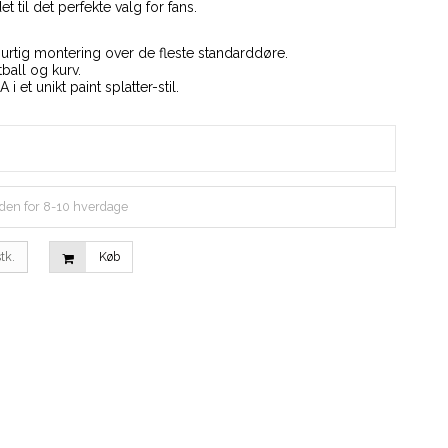
 til det perfekte valg for fans.
urtig montering over de fleste standarddøre.
ball og kurv.
 i et unikt paint splatter-stil.
den for 8-10 hverdage
tk.
Køb