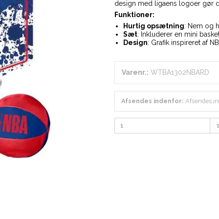
design med ligaens logoer gør det
Funktioner:
Hurtig opsætning
: Nem og h
Sæt
: Inkluderer en mini basket
Design
: Grafik inspireret af NBA
Varenr.:
WTBA1302NBARD
Afsendes indenfor:
Afsendes in
s