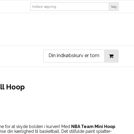
Søg
Din indkøbskurv er tom
ll Hoop
ne for at skyde bolden i kurven! Med
NBA Team Mini Hoop
se din kærlighed til basketball. Det stilfulde paint splatter-