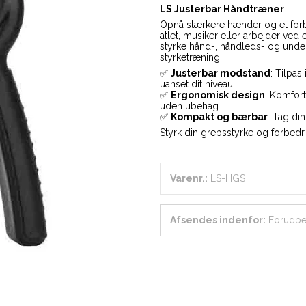
LS Justerbar Håndtræner
Opnå stærkere hænder og et for
atlet, musiker eller arbejder ve
styrke hånd-, håndleds- og unde
styrketræning.
✅
Justerbar modstand
: Tilpas
uanset dit niveau.
✅
Ergonomisk design
: Komfor
uden ubehag.
✅
Kompakt og bærbar
: Tag di
Styrk din grebsstyrke og forbed
Varenr.:
LS-HGS
Afsendes indenfor:
Forudbes