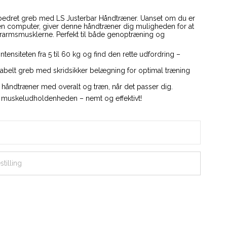
bedret greb med LS Justerbar Håndtræner. Uanset om du er
d en computer, giver denne håndtræner dig muligheden for at
rarmsmusklerne. Perfekt til både genoptræning og
 intensiteten fra 5 til 60 kg og find den rette udfordring –
tabelt greb med skridsikker belægning for optimal træning
n håndtræner med overalt og træn, når det passer dig.
r muskeludholdenheden – nemt og effektivt!
tilling