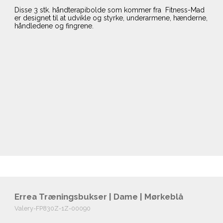
Disse 3 stk. håndterapibolde som kommer fra Fitness-Mad
er designet til at udvikle og styrke, underarmene, hænderne,
håndledene og fingrene.
Errea Træningsbukser | Dame | Mørkeblå
Valery-FP830Z-1Z-00090