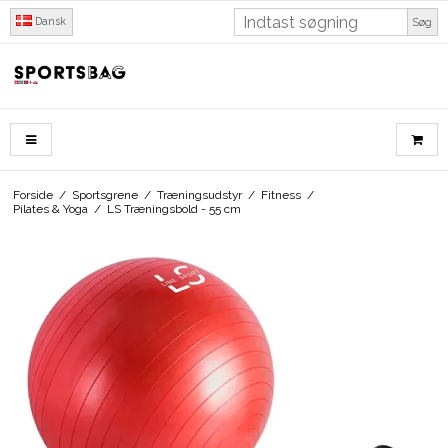
Dansk
Søg
Forside
/
Sportsgrene
/
Træningsudstyr
/
Fitness
/
Pilates & Yoga
/
LS Træningsbold - 55 cm