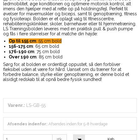
ledmobilitet, øge konditionen og optimere motorisk kontrol, alt
imens den hjælper med at rette op på holdningsfejl. Perfekt til
øvelser for mavemuskler og biceps, samt til genoptræning, fitness
og fysioterapi. Bolden er et oplagt valg til fitnesscentre,
rehabiliteringsklinikker, skoler, børnehaver eller til hjemmetræning.
LS Træningsbolden leveres med en praktisk pull & push pumpe
og fås i flere størrelser for at matche din højde:
Op til 155 cm
: 55 cm bold
156-175 cm
: 65 cm bold
176-190 cm
: 75 cm bold
Over 190 cm
: 85 cm bold
Sørg for, at bolden er ordentligt oppustet, så den forbliver
fleksibel uden at være for hård. Uanset om du træner for at
forbedre balance, styrke eller genoptræning, er denne bold et
alsidigt redskab til at opnå bedre fysisk sundhed!
Varenr.:
LS-GB-55
Afsendes indenfor:
Afsendes inden for 5-8 hverdage
stk.
Køb