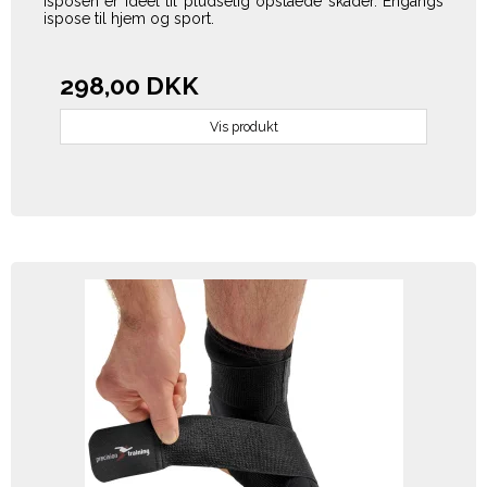
Isposen er ideel til pludselig opståede skader. Engangs
ispose til hjem og sport.
298,00 DKK
Vis produkt