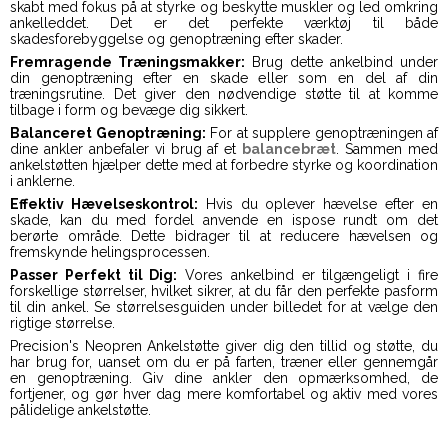
skabt med fokus på at styrke og beskytte muskler og led omkring
ankelleddet. Det er det perfekte værktøj til både
skadesforebyggelse og genoptræning efter skader.
Fremragende Træningsmakker:
Brug dette ankelbind under
din genoptræning efter en skade eller som en del af din
træningsrutine. Det giver den nødvendige støtte til at komme
tilbage i form og bevæge dig sikkert.
Balanceret Genoptræning:
For at supplere genoptræningen af
dine ankler anbefaler vi brug af et
balancebræt
. Sammen med
ankelstøtten hjælper dette med at forbedre styrke og koordination
i anklerne.
Effektiv Hævelseskontrol:
Hvis du oplever hævelse efter en
skade, kan du med fordel anvende en ispose rundt om det
berørte område. Dette bidrager til at reducere hævelsen og
fremskynde helingsprocessen.
Passer Perfekt til Dig:
Vores ankelbind er tilgængeligt i fire
forskellige størrelser, hvilket sikrer, at du får den perfekte pasform
til din ankel. Se størrelsesguiden under billedet for at vælge den
rigtige størrelse.
Precision's Neopren Ankelstøtte giver dig den tillid og støtte, du
har brug for, uanset om du er på farten, træner eller gennemgår
en genoptræning. Giv dine ankler den opmærksomhed, de
fortjener, og gør hver dag mere komfortabel og aktiv med vores
pålidelige ankelstøtte.