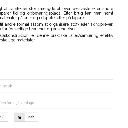
gt at samle en stor mængde af overtræksveste eller andre
 sparer tid og opbevaringsplads. Efter brug kan man nemt
rialer på en krog i depotet eller på lageret.
il andre formål såsom at organisere stof- eller skindprøver,
sk for forskellige brancher og anvendelser.
ålkonstruktion, er denne praktiske Jailer/samlering effektiv
skellige materialer.
th hook
den for 1-3 hverdage
tk.
Køb