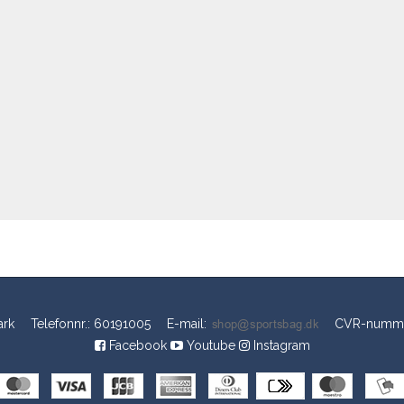
rk
Telefonnr.
:
60191005
E-mail
:
CVR-numm
Facebook
Youtube
Instagram