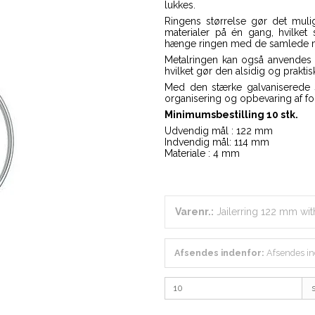
lukkes.
Ringens størrelse gør det muli
materialer på én gang, hvilket
hænge ringen med de samlede mate
Metalringen kan også anvendes t
hvilket gør den alsidig og prakti
Med den stærke galvaniserede st
organisering og opbevaring af for
Minimumsbestilling 10 stk.
Udvendig mål : 122 mm
Indvendig mål: 114 mm
Materiale : 4 mm
Varenr.:
Jailerring 122 mm wi
Afsendes indenfor:
Afsendes in
s