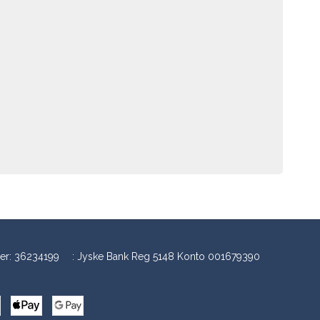
er
:
36234199
:
Jyske Bank Reg 5148 Konto 001679390