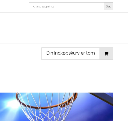
Søg
Din indkøbskurv er tom