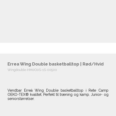
Errea Wing Double basketballtop | Rød/Hvid
Wingdouble-HM0O0S-1S-00500
Vendbar Erreà Wing Double basketballtop i Rete Camp
OEKO-TEX® kvalitet. Perfekt til træning og kamp. Junior- og
seniorstørrelser.