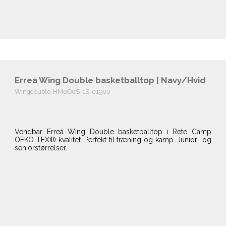
Errea Wing Double basketballtop | Navy/Hvid
Wingdouble-HM0O0S-1S-01900
Vendbar Erreà Wing Double basketballtop i Rete Camp
OEKO-TEX® kvalitet. Perfekt til træning og kamp. Junior- og
seniorstørrelser.