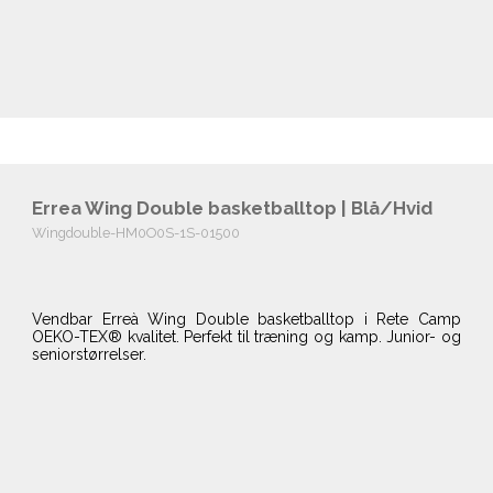
Errea Wing Double basketballtop | Blå/Hvid
Wingdouble-HM0O0S-1S-01500
Vendbar Erreà Wing Double basketballtop i Rete Camp
OEKO-TEX® kvalitet. Perfekt til træning og kamp. Junior- og
seniorstørrelser.