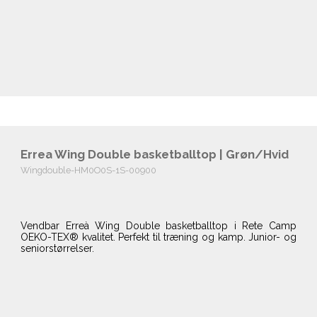
Errea Wing Double basketballtop | Grøn/Hvid
Wingdouble-HM0O0S-1S-00900
Vendbar Erreà Wing Double basketballtop i Rete Camp
OEKO-TEX® kvalitet. Perfekt til træning og kamp. Junior- og
seniorstørrelser.