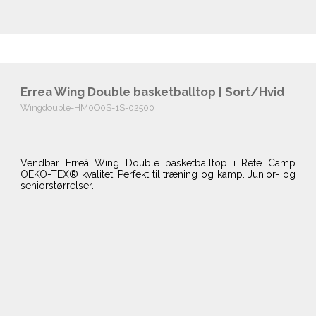
Errea Wing Double basketballtop | Sort/Hvid
Wingdouble-HM0O0S-1S-02500
Vendbar Erreà Wing Double basketballtop i Rete Camp
OEKO-TEX® kvalitet. Perfekt til træning og kamp. Junior- og
seniorstørrelser.